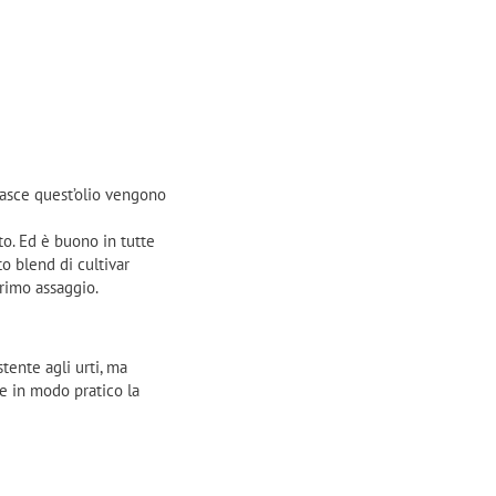
 nasce quest’olio vengono
to. Ed è buono in tutte
o blend di cultivar
primo assaggio.
tente agli urti, ma
ne in modo pratico la