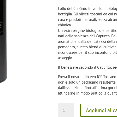
L’olio del Capùnto in versione biolog
bottiglia. Gli oliveti toscani da cui
cura e prodotti naturali, senza alcun
chimica.
Un extravergine biologico e certifica
nati dalla sapienza del Capùnto. Ed
aromatiche: dalla delicatezza della
pomodoro, questo blend di cultivar t
riconoscere per il suo inconfondibi
assaggio.
Il benessere secondo il Capùnto, se
Prova il nostro olio evo IGP Toscano
non è solo un packaging resistente a
dall’ossidazione fino all’ultima gocc
attingerne in modo pratico la quanti
Olio
Aggiungi al ca
del
Capùnto