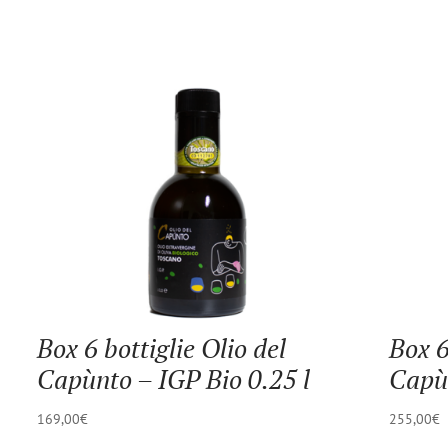
Box 6 bottiglie Olio del
Box 6
Capùnto – IGP Bio 0.25 l
Capùn
169,00
€
255,00
€