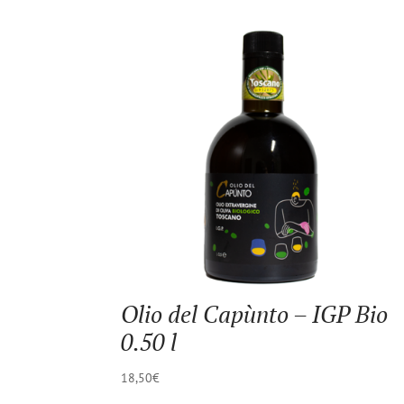
Olio del Capùnto – IGP Bio
0.50 l
18,50
€