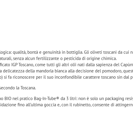
ogica: qualità, bontà e genuinità in bottiglia. Gli oliveti toscani da cui
aturali, senza alcun fertilizzante o pesticida di origine chimica.
icato IGP Toscano, come tutti gli altri olii nati dalla sapienza del Capùn
a delicatezza della mandorla bianca alla decisione del pomodoro, quest
o) si fa riconoscere per il suo inconfondibile carattere toscano sin dal 
secondo la Toscana.
no BIO nel pratico Bag-In-Tube® da 3 litri: non è solo un packaging resis
sidazione fino all’ultima goccia e, con il rubinetto, consente di attinger