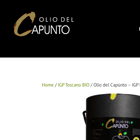
Home
/
IGP Toscano BIO
/ Olio del Capùnto – IGP 