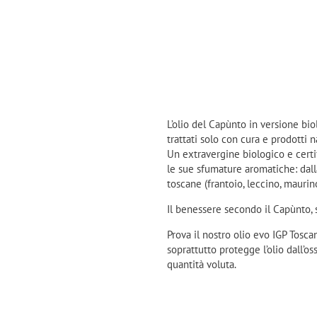
L’olio del Capùnto in versione biol
trattati solo con cura e prodotti n
Un extravergine biologico e certif
le sue sfumature aromatiche: dall
toscane (frantoio, leccino, maurin
Il benessere secondo il Capùnto, 
Prova il nostro olio evo IGP Tosca
soprattutto protegge l’olio dall’os
quantità voluta.