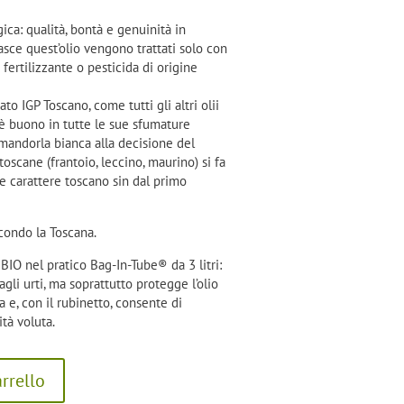
ica: qualità, bontà e genuinità in
 nasce quest’olio vengono trattati solo con
 fertilizzante o pesticida di origine
to IGP Toscano, come tutti gli altri olii
 è buono in tutte le sue sfumature
 mandorla bianca alla decisione del
oscane (frantoio, leccino, maurino) si fa
le carattere toscano sin dal primo
condo la Toscana.
 BIO nel pratico Bag-In-Tube® da 3 litri:
gli urti, ma soprattutto protegge l’olio
ia e, con il rubinetto, consente di
tà voluta.
rrello