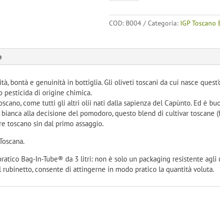
-
IGP
COD:
B004
Categoria:
IGP Toscano 
Bio
3
l
e
Bag
in
Tube
ità, bontà e genuinità in bottiglia. Gli oliveti toscani da cui nasce quest
quantità
 o pesticida di origine chimica.
oscano, come tutti gli altri olii nati dalla sapienza del Capùnto. Ed è b
bianca alla decisione del pomodoro, questo blend di cultivar toscane (fr
re toscano sin dal primo assaggio.
Toscana.
ratico Bag-In-Tube® da 3 litri: non è solo un packaging resistente agli u
 il rubinetto, consente di attingerne in modo pratico la quantità voluta.