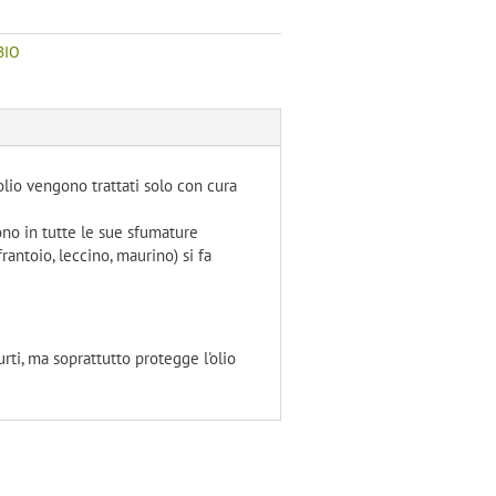
BIO
'olio vengono trattati solo con cura
uono in tutte le sue sfumature
antoio, leccino, maurino) si fa
rti, ma soprattutto protegge l'olio