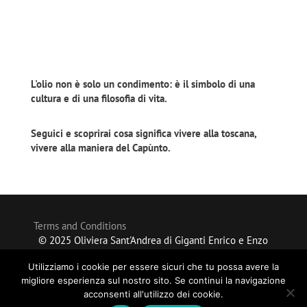
L'olio non è solo un condimento: è il simbolo di una
cultura e di una filosofia di vita.
Seguici e scoprirai cosa significa vivere alla toscana,
vivere alla maniera del Capùnto.
Terms and Conditions
© 2025 Oliviera Sant'Andrea di Giganti Enrico e Enzo
snc | p.iva 00834080525 | Via delle Cave - Serre di
Utilizziamo i cookie per essere sicuri che tu possa avere la
Rapolano SIENA
migliore esperienza sul nostro sito. Se continui la navigazione
acconsenti all'utilizzo dei cookie.
Created by
MG Group Italia